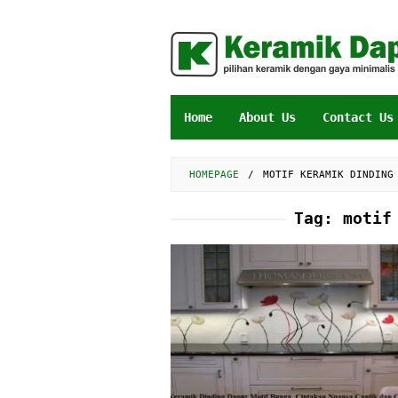
Skip
to
content
Home
About Us
Contact Us
HOMEPAGE
/
MOTIF KERAMIK DINDING
Tag:
motif