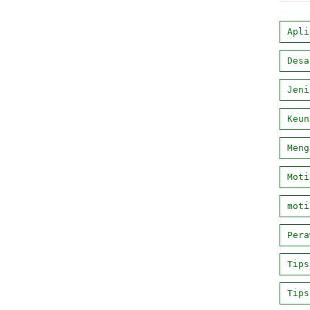
Apli
Desa
Jeni
Keun
Meng
Moti
moti
Pera
Tips
Tips