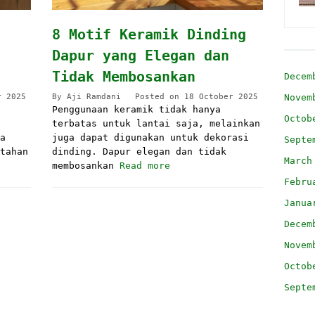
8 Motif Keramik Dinding
Dapur yang Elegan dan
Tidak Membosankan
Decem
Novem
r 2025
By
Aji Ramdani
Posted on
18 October 2025
Penggunaan keramik tidak hanya
Octob
terbatas untuk lantai saja, melainkan
a
juga dapat digunakan untuk dekorasi
Septe
tahan
dinding. Dapur elegan dan tidak
March
membosankan
Read more
Febru
Janua
Decem
Novem
Octob
Septe